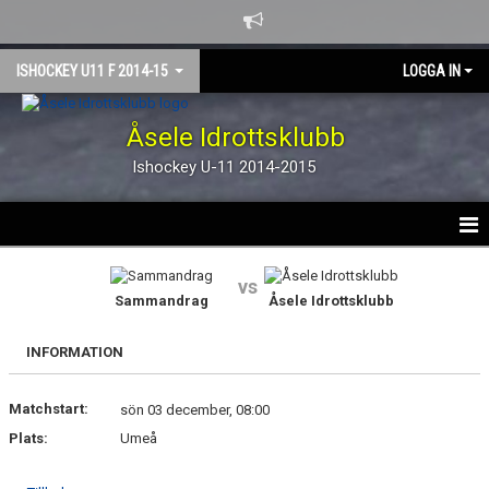
ISHOCKEY U11 F 2014-15
LOGGA IN
Åsele Idrottsklubb
Ishockey U-11 2014-2015
HEM
vs
Sammandrag
Åsele Idrottsklubb
NYHETER
INFORMATION
KALENDER
Matchstart:
TRUPPEN
sön 03 december, 08:00
Plats:
Umeå
GÄSTBOK