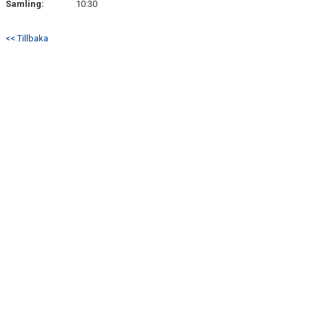
Samling:
10:30
BILDGALLERI
<< Tillbaka
DOKUMENT
KONTAKT
MATCHREFERAT
MATCHER