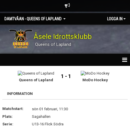
DAMTVÅAN - QUEENS OF LAPLAND
LOGGA IN
Åsele Idrottsklubb
Queens of Lapland
HEM
1 - 1
Queens of Lapland
MoDo Hockey
NYHETER
INFORMATION
KALENDER
Matchstart:
TRUPPEN
sön 01 februari, 11:30
Plats:
Sagahallen
GÄSTBOK
Serie:
U13-16 Flick Södra