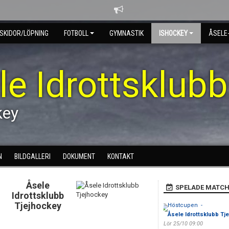
SKIDOR/LÖPNING
FOTBOLL
GYMNASTIK
ISHOCKEY
ÅSELE
le Idrottsklubb
key
N
BILDGALLERI
DOKUMENT
KONTAKT
Åsele
SPELADE MATCH
Idrottsklubb
Tjejhockey
Höstcupen -
Åsele Idrottsklubb Tj
Lör 25/10 09:00