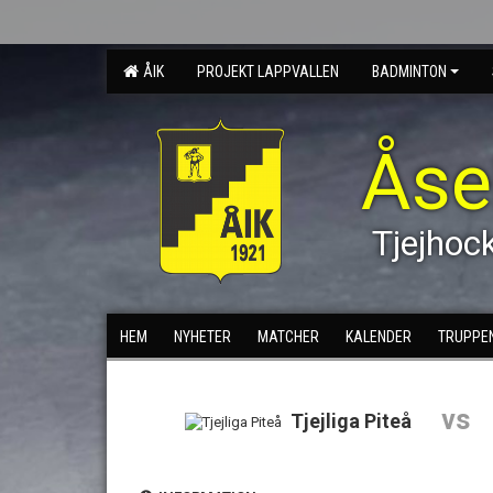
ÅIK
PROJEKT LAPPVALLEN
BADMINTON
Åse
Tjejhoc
HEM
NYHETER
MATCHER
KALENDER
TRUPPE
vs
Tjejliga Piteå