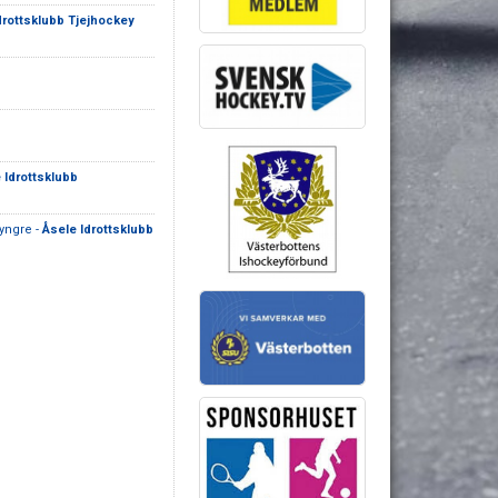
drottsklubb Tjejhockey
 Idrottsklubb
yngre -
Åsele Idrottsklubb