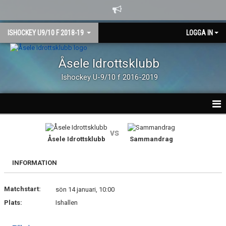
ISHOCKEY U9/10 F 2018-19
LOGGA IN
Åsele Idrottsklubb
Ishockey U-9/10 f 2016-2019
HEM
vs
Åsele Idrottsklubb
Sammandrag
NYHETER
INFORMATION
MATCHER
Matchstart:
KALENDER
sön 14 januari, 10:00
Plats:
Ishallen
TRUPPEN