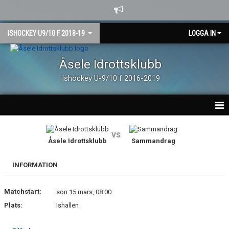
ISHOCKEY U9/10 F 2018-19
LOGGA IN
Åsele Idrottsklubb
Ishockey U-9/10 f 2016-2019
HEM
vs
Åsele Idrottsklubb
Sammandrag
NYHETER
INFORMATION
MATCHER
Matchstart:
KALENDER
sön 15 mars, 08:00
Plats:
Ishallen
TRUPPEN