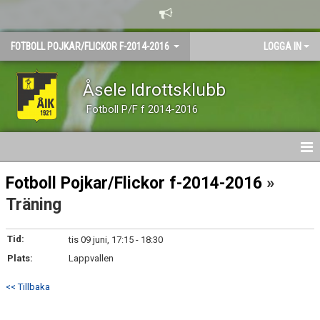
FOTBOLL POJKAR/FLICKOR F-2014-2016
LOGGA IN
Åsele Idrottsklubb
Fotboll P/F f 2014-2016
HEM
Fotboll Pojkar/Flickor f-2014-2016
»
Träning
NYHETER
KALENDER
Tid:
tis 09 juni, 17:15 - 18:30
Plats:
Lappvallen
MATCHER
<< Tillbaka
TRUPPEN