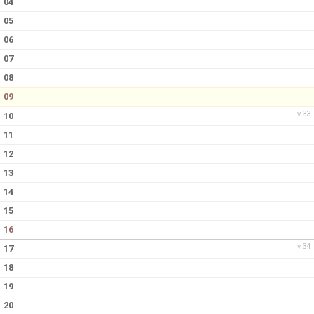
04
BILDGALLERI
05
DOKUMENT
06
07
KONTAKT
08
09
MATCHER
v.33
10
11
12
13
14
15
16
v.34
17
18
19
20