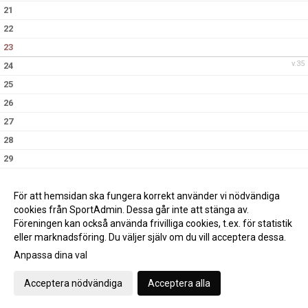
21
22
23
v.35
24
25
26
27
28
29
30
v.36
31
För att hemsidan ska fungera korrekt använder vi nödvändiga
cookies från SportAdmin. Dessa går inte att stänga av.
Föreningen kan också använda frivilliga cookies, t.ex. för statistik
eller marknadsföring. Du väljer själv om du vill acceptera dessa.
Anpassa dina val
Cookie-inställningar
Gå till Webbversion
Acceptera nödvändiga
Acceptera alla