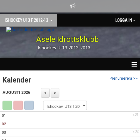
ISHOCKEY U13 F 2012-13
LOGGA IN
Åsele Idrottsklubb
Ishockey U-13 2012-2013
HEM
Kalender
Prenumerera >>
NYHETER
AUGUSTI 2026
KALENDER
v.31
01
TRUPPEN
02
GÄSTBOK
v.32
03