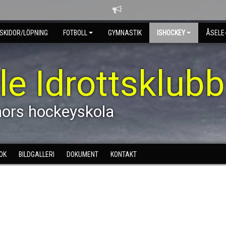
SKIDOR/LÖPNING
FOTBOLL
GYMNASTIK
ISHOCKEY
ÅSELE
le Idrottsklubb
nors hockeyskola
OK
BILDGALLERI
DOKUMENT
KONTAKT