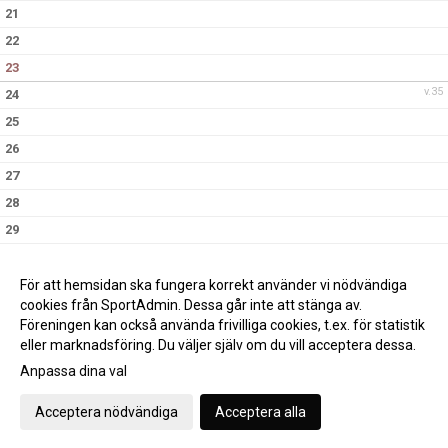
21
22
23
v.35
24
25
26
27
28
29
30
v.36
31
För att hemsidan ska fungera korrekt använder vi nödvändiga
cookies från SportAdmin. Dessa går inte att stänga av.
Föreningen kan också använda frivilliga cookies, t.ex. för statistik
eller marknadsföring. Du väljer själv om du vill acceptera dessa.
Anpassa dina val
Cookie-inställningar
Gå till Webbversion
Acceptera nödvändiga
Acceptera alla