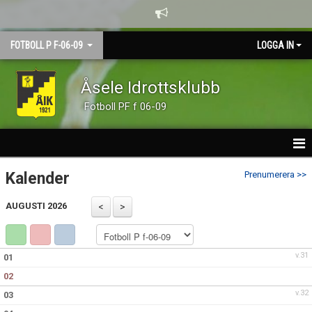
FOTBOLL P F-06-09
LOGGA IN
Åsele Idrottsklubb
Fotboll PF f 06-09
HEM
Kalender
Prenumerera >>
NYHETER
AUGUSTI 2026
KALENDER
v.31
01
TRUPPEN
02
GÄSTBOK
v.32
03