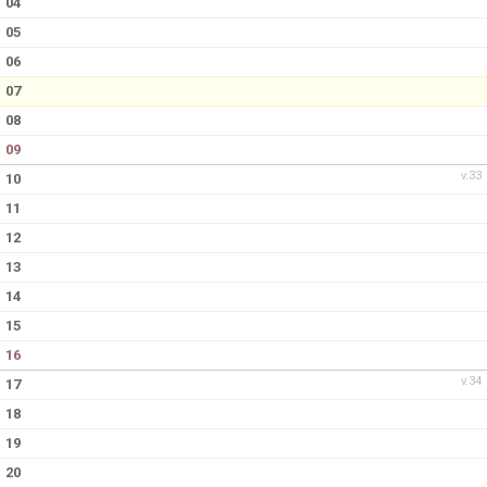
04
BILDGALLERI
05
DOKUMENT
06
07
KONTAKT
08
09
MATCHER
v.33
10
11
12
13
14
15
16
v.34
17
18
19
20