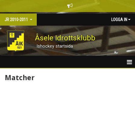
JR 2010-2011
LOGGA IN
Åsele Idrottsklubb
Ishockey startsida
HEM
Matcher
NYHETER
KALENDER
MATCHER
TRUPPEN