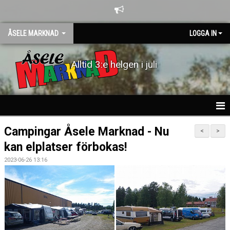
ÅSELE MARKNAD
LOGGA IN
Alltid 3:e helgen i juli
HEM
Campingar Åsele Marknad - Nu
<
>
kan elplatser förbokas!
NYHETER
2023-06-26 13:16
KALENDER
BILDGALLERI
DOKUMENT