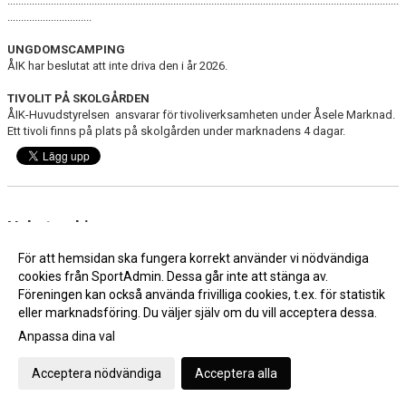
................................................................................................................................................
...............................
UNGDOMSCAMPING
ÅIK har beslutat att inte driva den i år 2026.
TIVOLIT PÅ SKOLGÅRDEN
ÅIK-Huvudstyrelsen ansvarar för tivoliverksamheten under Åsele Marknad.
Ett tivoli finns på plats på skolgården under marknadens 4 dagar.
Nyhetsarkiv
Campingar Åsele Marknad - Nu kan elplatser förbokas!
2023-06-26 13:16
För att hemsidan ska fungera korrekt använder vi nödvändiga
cookies från SportAdmin. Dessa går inte att stänga av.
Föreningen kan också använda frivilliga cookies, t.ex. för statistik
eller marknadsföring. Du väljer själv om du vill acceptera dessa.
Anpassa dina val
Cookie-inställningar
Gå till Webbversion
Acceptera nödvändiga
Acceptera alla