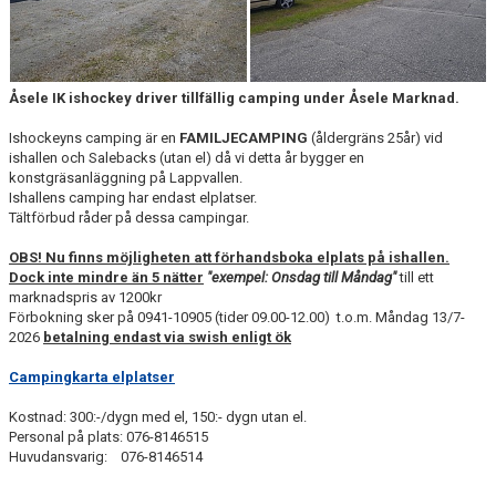
KONTAKT
GÄSTBOK
Åsele IK ishockey driver tillfällig camping under Åsele Marknad.
Ishockeyns camping är en
FAMILJECAMPING
(åldergräns 25år) vid
ishallen och Salebacks (utan el) då vi detta år bygger en
konstgräsanläggning på Lappvallen.
Ishallens camping har endast elplatser.
Tältförbud råder på dessa campingar.
OBS! Nu finns möjligheten att förhandsboka elplats på ishallen.
Dock inte mindre än 5 nätter
"exempel: Onsdag till Måndag"
till ett
marknadspris av 1200kr
Förbokning sker på 0941-10905 (tider 09.00-12.00) t.o.m. Måndag 13/7-
2026
betalning endast via swish enligt ök
Campingkarta elplatser
Kostnad: 300:-/dygn med el, 150:- dygn utan el.
Personal på plats: 076-8146515
Huvudansvarig: 076-8146514