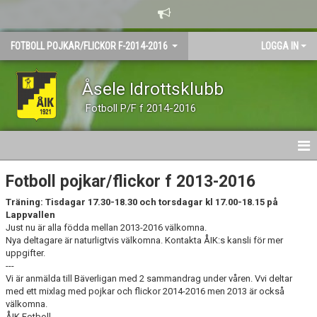
FOTBOLL POJKAR/FLICKOR F-2014-2016
LOGGA IN
Åsele Idrottsklubb
Fotboll P/F f 2014-2016
HEM
Fotboll pojkar/flickor f 2013-2016
Träning:
Tisdagar 17.30-18.30 och torsdagar kl 17.00-18.15 på
NYHETER
Lappvallen
Just nu är alla födda mellan 2013-2016 välkomna.
KALENDER
Nya deltagare är naturligtvis välkomna. Kontakta ÅIK:s kansli för mer
uppgifter.
MATCHER
---
Vi är anmälda till Bäverligan med 2 sammandrag under våren. Vvi deltar
med ett mixlag med pojkar och flickor 2014-2016 men 2013 är också
TRUPPEN
välkomna.
ÅIK Fotboll