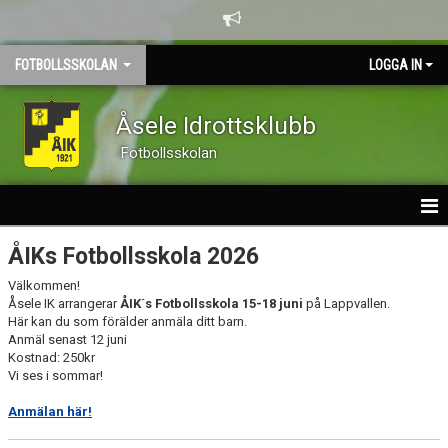
FOTBOLLSSKOLAN
LOGGA IN
Åsele Idrottsklubb
Fotbollsskolan
HEM
ÅIKs Fotbollsskola 2026
Välkommen!
NYHETER
Åsele IK arrangerar
ÅIK´s Fotbollsskola 15-18 juni
på Lappvallen.
Här kan du som förälder anmäla ditt barn.
KALENDER
Anmäl senast 12 juni
Kostnad: 250kr
GÄSTBOK
Vi ses i sommar!
Anmälan här!
BILDGALLERI