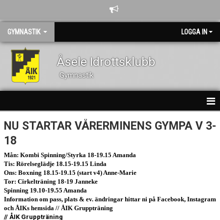
GYMNASTIK
LOGGA IN
Åsele Idrottsklubb
Gymnastik
GRUPPER/AVGIFTER 2025
NU STARTAR VÅRERMINENS GYMPA V 3-
18
HEM
Mån: Kombi Spinning/Styrka 18-19.15 Amanda
PASSBESKRIVNINGAR
Tis: Rörelseglädje 18.15-19.15 Linda
Ons: Boxning 18.15-19.15 (start v4) Anne-Marie
Tor: Cirkelträning 18-19 Janneke
NYHETER
Spinning 19.10-19.55 Amanda
Information om pass, plats & ev. ändringar hittar ni på Facebook, Instagram
GÄSTBOK
och ÅIKs hemsida // ÅIK Gruppträning
// ÅIK Gruppträning