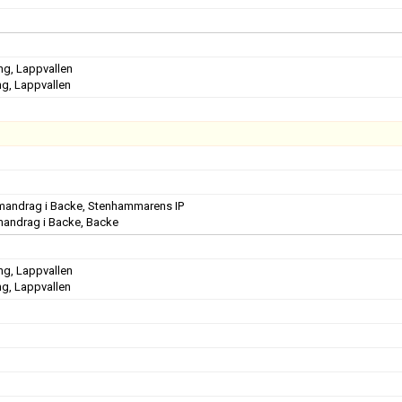
ng, Lappvallen
ng, Lappvallen
andrag i Backe, Stenhammarens IP
ndrag i Backe, Backe
ng, Lappvallen
ng, Lappvallen