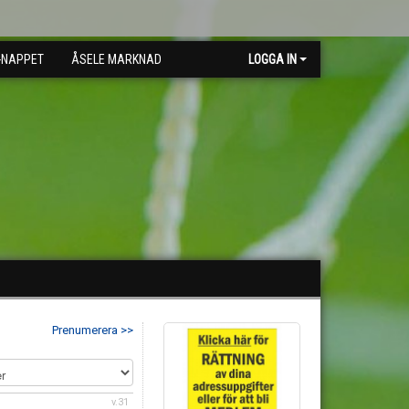
-NAPPET
ÅSELE MARKNAD
LOGGA IN
Prenumerera >>
v.31