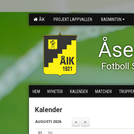
ÅIK
PROJEKT LAPPVALLEN
BADMINTON
Åse
Fotboll 
HEM
NYHETER
KALENDER
MATCHER
TRUPPE
Kalender
AUGUSTI 2026
01
lör