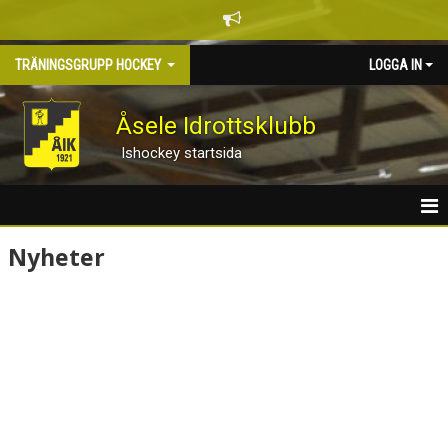
TRÄNINGSGRUPP HOCKEY
LOGGA IN
Åsele Idrottsklubb
Ishockey startsida
HEM
Nyheter
NYHETER
KALENDER
TRUPPEN
BILDGALLERI