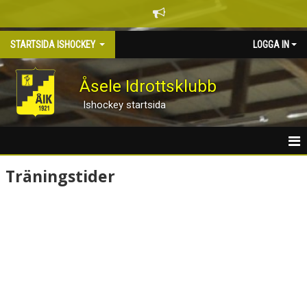
STARTSIDA ISHOCKEY
LOGGA IN
Åsele Idrottsklubb
Ishockey startsida
HEM
Träningstider
NYHETER
KALENDER
GÄSTBOK
BILDGALLERI