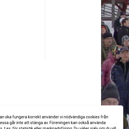
an ska fungera korrekt använder vi nödvändiga cookies från
ssa går inte att stänga av. Föreningen kan också använda
es, t.ex. för statistik eller marknadsföring. Du väljer själv om du vill