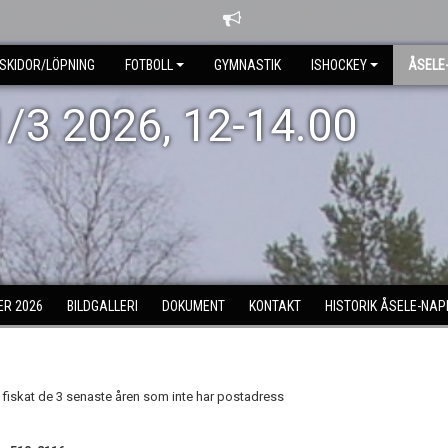
SKIDOR/LÖPNING
FOTBOLL
GYMNASTIK
ISHOCKEY
ÅSELE
1/3 2026, 12-14.00
R 2026
BILDGALLERI
DOKUMENT
KONTAKT
HISTORIK ÅSELE-NAP
om fiskat de 3 senaste åren som inte har postadress