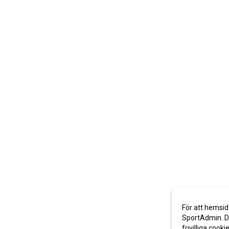
För att hemsid
SportAdmin. De
frivilliga cooki