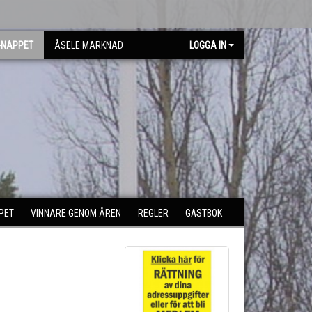
-NAPPET
ÅSELE MARKNAD
LOGGA IN
PET
VINNARE GENOM ÅREN
REGLER
GÄSTBOK