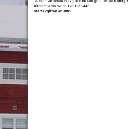
Du som vill betala in avgiften nu kan göra det på
Bankgir
Alternativt via swish
123 105 9443.
Startavgiften är 300:
-