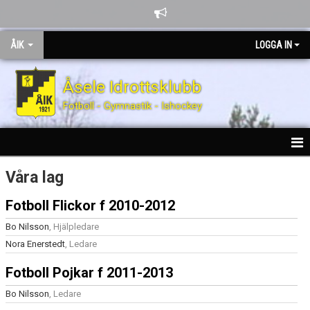
ÅIK
LOGGA IN
Åsele Idrottsklubb
Fotboll - Gymnastik - Ishockey
HEM
Våra lag
NYHETER
Fotboll Flickor f 2010-2012
Bo Nilsson
, Hjälpledare
OM ÅSELE IK
Nora Enerstedt
, Ledare
KONTAKT
Fotboll Pojkar f 2011-2013
KALENDER
Bo Nilsson
, Ledare