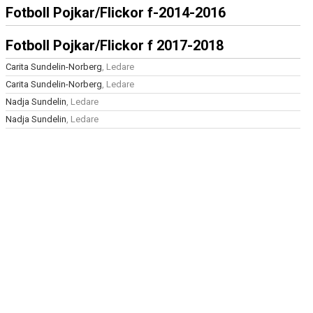
Fotboll Pojkar/Flickor f-2014-2016
MATCHER
GÄSTBOK
Fotboll Pojkar/Flickor f 2017-2018
Carita Sundelin-Norberg
, Ledare
BILDGALLERI
Carita Sundelin-Norberg
, Ledare
DOKUMENT
Nadja Sundelin
, Ledare
Nadja Sundelin
, Ledare
VÅRA LAG