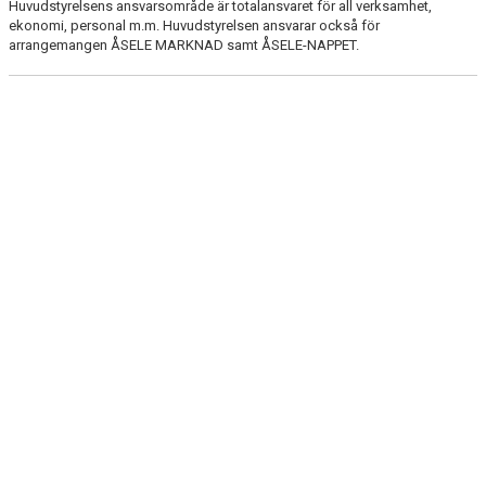
Huvudstyrelsens ansvarsområde är totalansvaret för all verksamhet,
SEKTIONSSTYRELSER
ekonomi, personal m.m. Huvudstyrelsen ansvarar också för
arrangemangen ÅSELE MARKNAD samt ÅSELE-NAPPET.
KANSLIET
STADGAR
TRAFIK OCH DROGPOLICY
HISTORIK
FONDER
KLUBBTIDNING
KONTAKT
KALENDER
MATCHER
GÄSTBOK